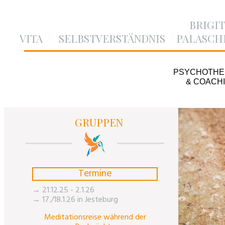
BRIGI
VITA
SELBSTVERSTÄNDNIS
PALASCH
PSYCHOTHE
& COACH
VITA
SELBSTVERSTÄNDNIS
GRUPPEN
Termine
→ 21.12.25 - 2.1.26
→ 17./18.1.26 in Jesteburg
Meditationsreise während der